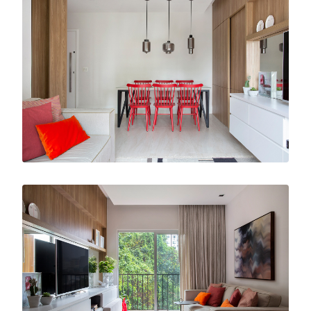
ano
2017
área
55 m²
fotos
Denílson Machado - MCA Estúdio
serviços
Projeto de Interiores,
Gerenciamento de Obra,
Decoração
Uma cliente em Botafogo e seu antigo imóvel
que precisava de uma repaginada geral. A
intenção inicial era reformar com pequenas
intervenções, porém ao longo da estruturação
do programa de necessidades a abrangência
do projeto se expandiu em forma de
remodelagem completa do apartamento.