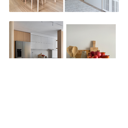
refletir a luz natural. Outra solução foi retirar
as esquadrias da sala, abrindo completamente
a varanda para permitir maior integração,
eliminando barreiras visuais, com maior
sensação de espaço e bem-estar.
O projeto também considerou o uso de
elementos naturais para adicionar um toque
de frescor e vitalidade ao ambiente. Com essa
abordagem, busca-se criar um refúgio
contemporâneo em meio à agitação da
cidade, onde pode-se desfrutar de momentos
de relaxamento e convívio.
A cozinha foi projetada com materiais
modernos e funcionais, proporcionando um