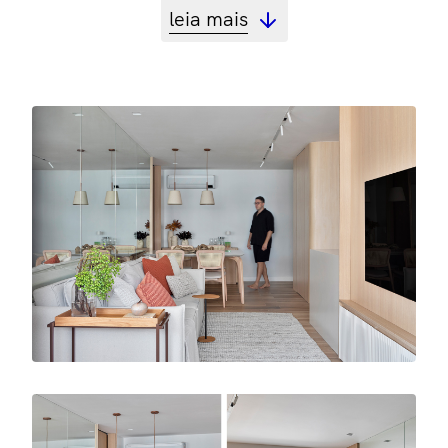
leia mais
projeto
Fabiano Ravaglia
ano
2023
área
70m²
fotos
Denílson Machado - MCA Estúdio
serviços
Projeto de Interiores,
Gerenciamento de Obra,
Decoração
Localizado no Highlight Jardim Botafogo, a
ideia central foi criar um espaço fluido e
convidativo, onde a família, um casal e um