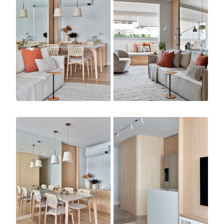
filho, possa interagir e desfrutar de momentos
agradáveis.
A escolha de tons de branco em diferentes
texturas e materiais, como pisos, móveis e
revestimentos, ajuda a ampliar visualmente o
espaço e a transmitir uma sensação de
luminosidade e serenidade. O mobiliário foi
cuidadosamente selecionado, garantindo
conforto e elegância.
Algumas soluções foram estrategicamente
planejadas para transformar a percepção dos
ambientes. Um deles é o espelho posicionado
atrás do sofá trazendo uma sensação de
amplitude e profundidade visual, além de