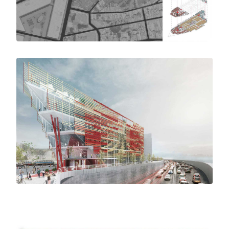
desenvolvimento para a região.
Quando inaugura-se uma biblioteca, cultura e
saberes trazem ecos de transformação. No
complexo programa das bibliotecas
contemporâneas encontramos para além dos
livros e periódicos, exposições de arte,
conferências, gastronomia, livraria e eventos
diversos, para citar alguns exemplos. A
Biblioteca Nacional, cuja importância histórica
atravessa as fronteiras da cidade, expandiu-
se, e na necessidade de um novo edifício
anexo para armazenamento de sua extensa
coleção de livros e periódicos, a instituição viu
uma oportunidade de abrir seu acervo para o