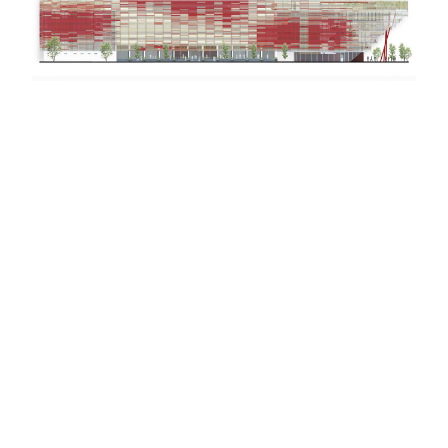
público e contribuir para o desenvolvimento
urbano da cidade.
A região portuária no Rio de Janeiro está
passando por uma remodelação urbana que
deverá trazer mais público para a área; e a
construção de alguns edifícios impulsionará o
seu desenvolvimento. A relação entre
arquitetura e cidade é hoje um tema crucial
nas discussões sobre intervenções urbanas, e
o projeto arquitetônico para o anexo da
Biblioteca Nacional foi pensado para ser um
novo centro urbano de cultura. Em suas
dimensões e múltiplas atividades, vemos o
alcance de seu programa. Ao articular acessos