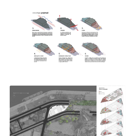
colaboração
Liebert Rodrigues, Luisa
Gonçalves, Miguel Viñas
ano
2014
área
12.000,00 m²
O projeto arquitetônico para o anexo da
Biblioteca Nacional foi pensado para ser um
farol de cultura na cidade. Em suas dimensões
e múltiplas atividades, vemos o alcance de
seu programa. Ao articular acessos generosos,
proporcionar conexões entre setores e
estimular o convívio em áreas públicas e
privadas; servirá como um catalisador de