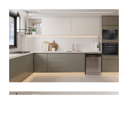
A cozinha com bancada em U permite
posicionar a área de cocção em uma bancada
e área de preparo, lavagem em outra, e apoio
e equipamentos em outra, podendo estar em
frente a janela o cooktop ou a cuba. Na
marcenaria, o branco ajuda a iluminar mais
através do rebatimento da luz nas superfícies,
importante nos casos de cozinha com pouca
luz. Outra dica importante para uma maior
amplitude é utilizar o mesmo revestimento na
parede sobre a bancada, proporcionando uma
sensação de continuidade da superfície. Para
varanda, utilizar a vegetação por trás do sofá
cria um plano de fundo que nos conecta a