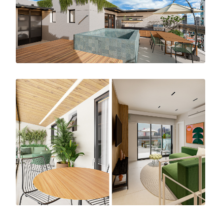
Para a Cobertura Guinle foi escolhido o estilo
contemporâneo, o conceito preza pelo estilo e
pela simplicidade nos ambientes, bem como
funcionalidade, uso de texturas, otimização
para armazenamento, linhas limpas e
valorização do espaço livre. Alteramos todos
os revestimentos a pedido dos clientes,
ampliamos áreas e até uma piscina foi
instalada para aproveitar ao máximo as
possibilidades de lazer do imóvel.
Com um hall de entrada comprido, utilizamos
apenas um revestimento em todas as paredes
e teto para dar amplitude e mimetizar as