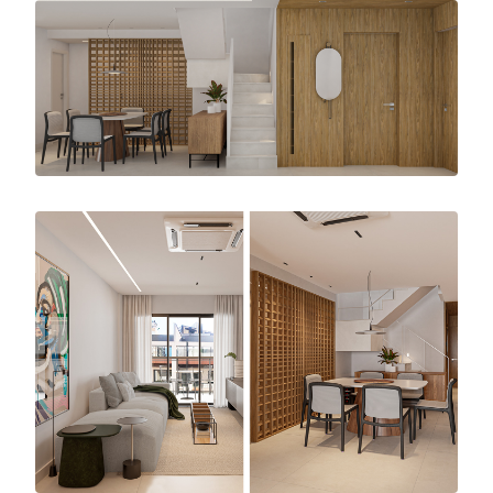
portas, para que fiquem ocultas, reduzindo ao
máximo as informações.
Na sala, usamos sofá modular para aumentar
a possibilidade de uso, um rack suspenso para
uma sensação de leveza e amplitude, uma vez
que vemos mais a área do piso, além de
facilitar a limpeza. Devido as dimensões do
espaço, escolher mobiliários de visual leve foi
essencial para reduzir a sensação de excessos
no ambiente. Desenhamos um painel que
separa o corredor íntimo para dar privacidade
e trazer personalidade ao projeto, através de
uma releitura dos elementos de fachada do
Parque Guinle.