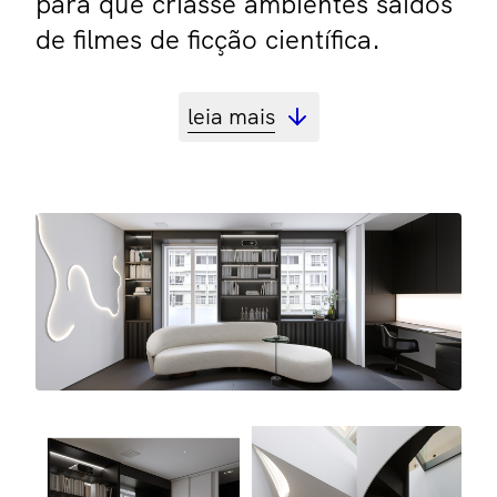
para que criasse ambientes saídos
de filmes de ficção científica.
leia mais
projeto
Fabiano Ravaglia
ano
2020
área
120 m²
fotos
SC Studio
serviços
Projeto de Interiores para
Reforma, Gerenciamento de
Obras, Decoração, Light Design