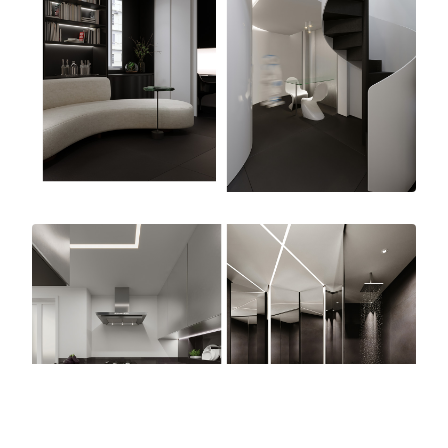
O conceito encontrado para atender as
questões estéticas desejadas foi um projeto
minimalista com ambientes integrados,
revestimentos preto e branco com variações
de acabamento fosco e brilho, marcenaria sob
medida com muitos detalhes que garantem um
visual sem excessos. Para não se esquecer do
desejo inicial de um projeto futurista, o projeto
luminotécnico proporciona diversos efeitos
cênicos que faz desse projeto algo único para
o Studio.
A sala de estar recebe um grande sofá curvo
como peça única e central ao espaço e ao
fundo, emoldurando as aberturas da fachada,