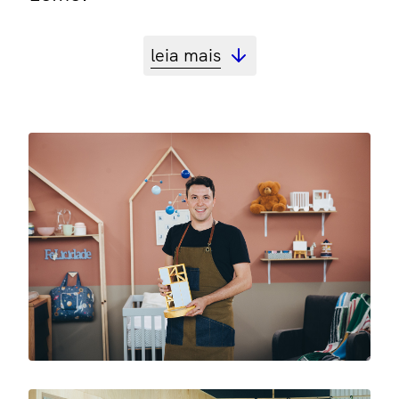
leia mais
projeto
Fabiano Ravaglia
ano
2018
área
12 m²
fotos
Rafael Morsi/Divulgação/GNT
Participação no programa de tv MISSÃO
DESIGN, novo programa de competição de
decoração do canal GNT, e ganhador do
episódio 15 por ter criado o melhor projeto.