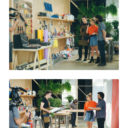
Comandado por Fernanda Paes Leme, o
programa teve o tema “Quarto de Bebê”, no
qual os participantes tiveram 12h para montar
o cômodo do zero, com recursos e orçamento
limitados.
O projeto vencedor desenvolvido por Fabiano
foi um quarto de bebê sem gênero definido, no
qual ele optou por uma paleta de cores mais
terrosa e por elementos com estética mais
neutra, capazes de integrar a decoração de
um quarto de bebê menino ou menina. O
arquiteto utilizou, por exemplo, cores sóbrias
e menos convencionais na pintura bicolor da
parede, assim como nos móveis, objetos,