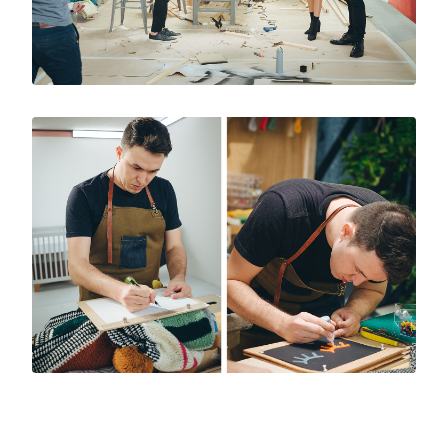
brinquedos e demais acessórios, sem deixar
de lado o clima acolhedor e a essência lúdica
e alegre característica do ambiente.
Além disso, o arquiteto executou durante o
programa objetos em marcenaria, objetos
decorativos em tecidos e cordas, pintura de
quadros e até uma escultura em formato de
nuvem.