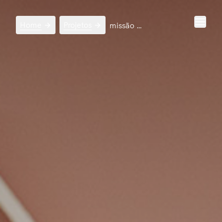
Home
Projetos
missão design gnt