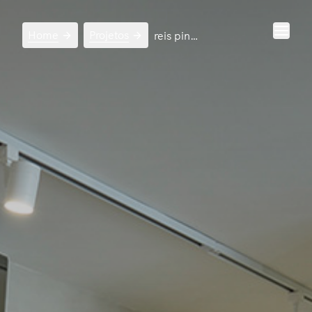
Home
Projetos
reis pinto advogados niterói