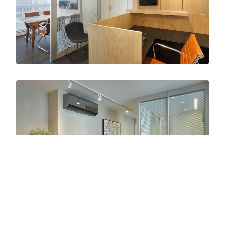
formalidade dos escritórios de advocacia.
Dessa forma foram utilizados tons neutros em
seu mobiliário, de fácil adaptação em caso de
possível expansão do escritório, como também
revestimentos com excelente acabamento, de
fácil manutenção e instalação, como é o caso
do cimento queimado e piso laminado de
madeira.
A marcenaria exclusiva utiliza madeira clara
que segue a forte tendência do design atual
que aquece, traz aconchego e segurança, para
o cliente ficar a vontade e se sentir como se
fosse a extensão da sua sala. Cores fortes, as
mesmas da logomarca, que contrasta,