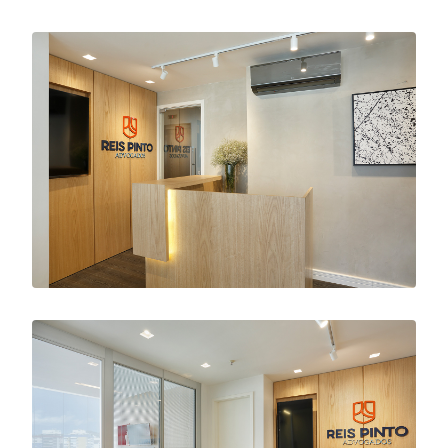
projeto
Fabiano Ravaglia
ano
2016
área
60 m²
fotos
MCA Estúdio
serviços
Projeto de Interiores
Escritório de advogados moderno, antenado
as tendências do mercado e de conexão direta
com seu público alvo. Reis Pinto Advogados
traz em sua essência solidez, segurança,
formalidade na medida certa, uma linguagem
jovem, cheia de vontade de inovar e crescer.
O projeto foi pensado sem a habitual