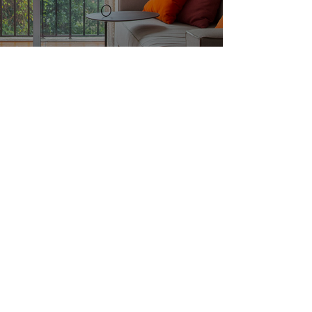
para ampliar
equenos