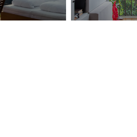
quitetura
5 Truques 
to
espaços p
9/7/2025
ram
Facebook
WhatsApp