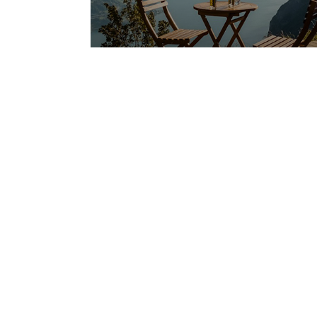
6 Dicas da Neuroar
para o sono perfei
9/7/2025
Fale com a gente
fpr@fprstudio.com
Instag